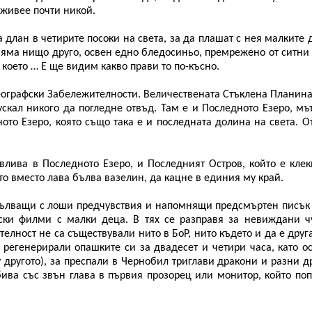
 живее почти никой.
 длан в четирите посоки на света, за да плашат с нея малките 
 няма нищо друго, освен едно бледосиньо, премрежено от ситн
 което … Е ще видим какво прави то по-късно.
еографски Забележителности. Величествената Стъклена Планина
ускал никого да погледне отвъд. Там е и Последното Езеро, мъ
ото Езеро, която също така е и последната долина на света. О
 влива в Последното Езеро, и Последният Остров, който е кле
то вместо лава бълва вазелин, да кацне в единия му край.
зпълващи с лоши предчувствия и напомнящи предсмъртен писък 
ски филми с малки деца. В тях се разправя за невиждани ч
елност не са съществували нито в БоР, нито където и да е друга
 регенерирали опашките си за двадесет и четири часа, като о
другото), за преспали в Чернобил триглави дракони и разни д
абива със звън глава в първия прозорец или монитор, който по