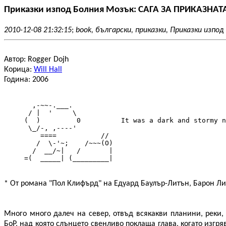
Приказки изпод Болния Мозък: САГА ЗА ПРИКАЗНА
2010-12-08 21:32:15
;
book, български, приказки, Приказки изпод
Автор: Rogger Dojh
Корица:
Will Hall
Година: 2006
       ,-~~-.___.

      / |  '     \

     (  )         0          It was a dark and stormy n
      \_/-, ,----'

         ====           //

        /  \-'~;    /~~~(O)

       /  __/~|   /       |

     =(  _____| (_________|
* От романа "Пол Клифърд" на Едуард Баулър-Литън, Барон Л
Много много далеч на север, отвъд всякакви планини, реки,
БоР, над която слънцето свенливо поклаща глава, когато изгряв