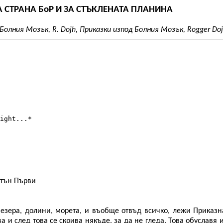
ТА СТРАНА БоР И ЗА СТЪКЛЕНАТА ПЛАНИНА
 Болния Мозък, R. Dojh, Приказки изпод Болния Мозък, Rogger Do
ight...*

итън Първи
 езера, долини, морета, и въобще отвъд всичко, лежи Приказн
а и след това се скрива някъде, за да не гледа. Това обуславя 