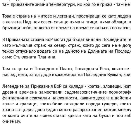
там приказните зимни температури, но кой го е грижа - там не
Това е страна на митове и легенди, простиращи се като ледена
в леглата. Над нея освен слънце няма и птици, няма облаци,
бръчици небе, от което от време на време се откъсва по парче,
В Приказната страна БоР могат да бъдат видяни Последните Г
като мълчалив страж на север, страж, който до сега не е доп
тежко отпуснало водата си на дъното на Долината на Последн
само Стъклената Планина.
Там също са и Последното Плато, Последната Река, която се
насред него, за да даде възможност на Последния Вулкан, кой
Легендите за Приказния БоР са хиляди - кратки, зловещи, и
древни времена замествали садомазохистичните порнограф
фантастични сексуални наклонности, каквито досега в действит
крале и кралици, които били отгледали порода гущери, които
храна за целия двор (един много разпространен мотив между 
от които очите на човек стават кръгли като на бухал и той з
очите му.