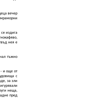
деца вечер
и мраморни
 се издига
тнокафяво,
твъд нея е
кнал тъжно
- и още от
удовища с
де, за зли
сигурявали
руги неща,
падне пред