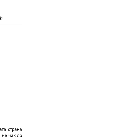
jh
ата страна
и не чак до