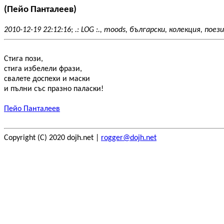
(Пейо Панталеев)
2010-12-19 22:12:16
;
.: LOG :., moods, български, колекция, поез
Стига пози,
стига избелели фрази,
свалете доспехи и маски
и пълни със празно паласки!
Пейо Панталеев
Copyright (C) 2020 dojh.net |
rogger@dojh.net