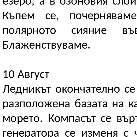
езеро, а в озоновия сло
Къпем се, почернявам
полярното сияние в
Блаженствуваме.
10 Август
Ледникът окончателно се
разположена базата на ка
морето. Компасът се вър
генератора се изменя с 