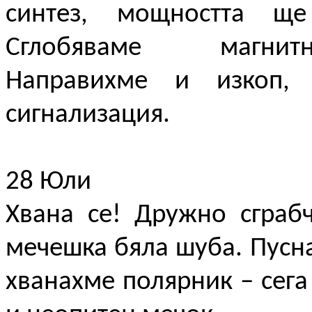
синтез, мощността щ
Сглобяваме магнитн
Направихме и изкоп,
сигнализация.
28 Юли
Хвана се! Дружно сграб
мечешка бяла шуба. Пусна
хванахме полярник – сега