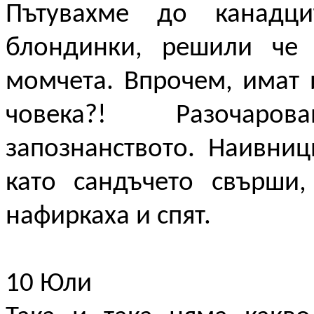
Пътувахме до канадци
блондинки, решили че 
момчета. Впрочем, имат 
човека?! Разочаро
запознанството. Наивниц
като сандъчето свърши,
нафиркаха и спят.
10 Юли