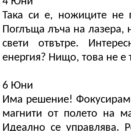
4 Юни
Така си е, ножиците не 
Поглъща лъча на лазера, н
свети отвътре. Интере
енергия? Нищо, това не е
6 Юни
Има решение! Фокусираме
магнити от полето на ма
Идеално се управлява. Р