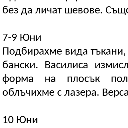
без да личат шевове. Същ
7-9 Юни
Подбирахме вида тъкани,
бански. Василиса измис
форма на плосък поле
облъчихме с лазера. Верса
10 Юни