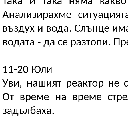
Така и така няма какво
Анализирахме ситуацият
въздух и вода. Слънце има
водата - да се разтопи. П
11-20 Юли
Уви, нашият реактор не 
От време на време стре
задълбаха.