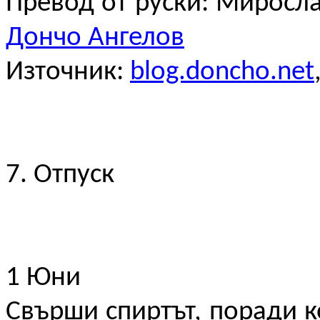
Превод от руски: Миросл
Дончо Ангелов
Източник:
blog.doncho.net
7. Отпуск
1 Юни
Свърши спиртът, поради к