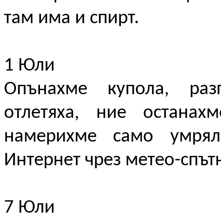
там има и спирт.
1 Юли
Опънахме купола, разг
отлетяха, ние останах
намерихме само умрял
Интернет чрез метео-спът
7 Юли